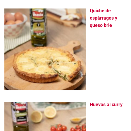
Quiche de
espárragos y
queso brie
Huevos al curry