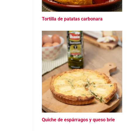
Tortilla de patatas carbonara
Quiche de espárragos y queso brie