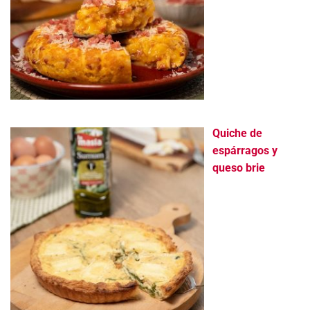
Quiche de
espárragos y
queso brie