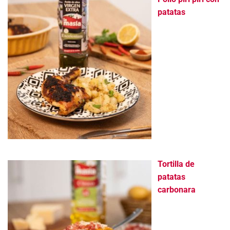
patatas
Tortilla de
patatas
carbonara