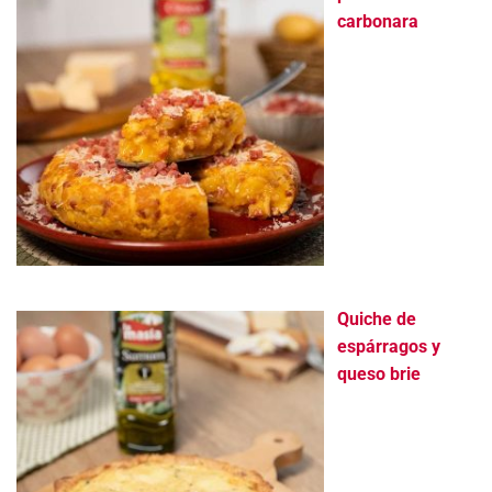
carbonara
Quiche de
espárragos y
queso brie