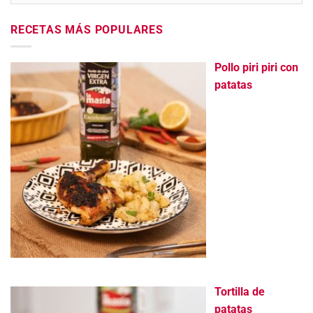
RECETAS MÁS POPULARES
Pollo piri piri con
patatas
Tortilla de
patatas