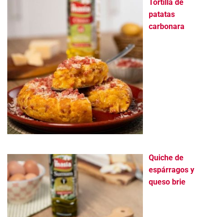
Tortilla de
patatas
carbonara
Quiche de
espárragos y
queso brie