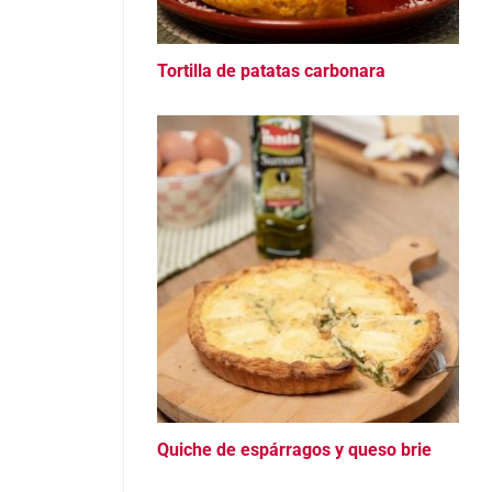
Tortilla de patatas carbonara
Quiche de espárragos y queso brie