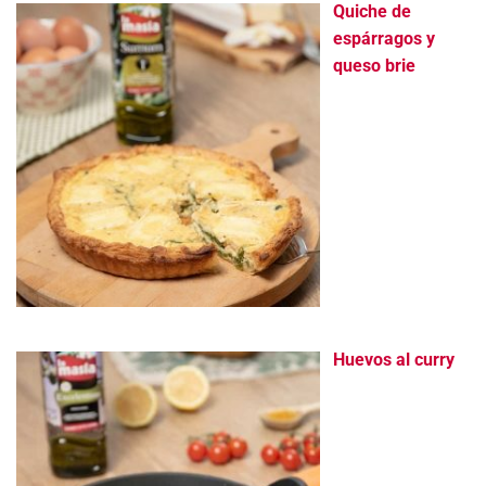
Quiche de
espárragos y
queso brie
Huevos al curry