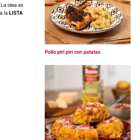
 La idea es
ha la
LISTA
Pollo piri piri con patatas