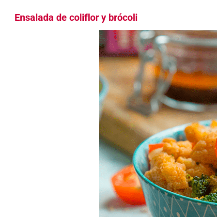
Ensalada de coliflor y brócoli