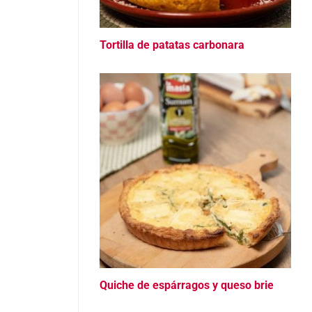
Tortilla de patatas carbonara
Quiche de espárragos y queso brie